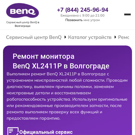
+7 (844) 245-96-94
Ежедневно с 9:00 до 21:00
Позвонить
мне утром
Сервисный центр BenQ
в
Волгограде
Сервисный центр BenQ
Каталог устройств
Ремонт
Ремонт монитора
BenQ XL2411P в Волгограде
Выполняем ремонт BenQ XL2411P в Волгограде с
устранением неисправностей любой сложности. Проводим
диагностику, выявляем причины поломки, заменяем
неисправные детали и восстанавливаем
работоспособность устройства. Используем оригинальные
или рекомендованные производителем запчасти, после
ремонта выполняем проверку всех функций и
предоставляем гарантию.
Официальный сервис