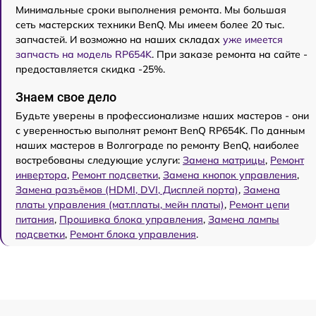
Минимальные сроки выполнения ремонта. Мы большая
сеть мастерских техники BenQ. Мы имеем более 20 тыс.
запчастей. И возможно на наших складах
уже имеется
запчасть на модель RP654K
. При заказе ремонта на сайте -
предоставляется скидка -25%.
Знаем свое дело
Будьте уверены в профессионализме наших мастеров - они
с уверенностью выполнят ремонт BenQ RP654K. По данным
наших мастеров в Волгограде по ремонту BenQ, наиболее
востребованы следующие услуги:
Замена матрицы
,
Ремонт
инвертора
,
Ремонт подсветки
,
Замена кнопок управления
,
Замена разъёмов (HDMI, DVI, Дисплей порта)
,
Замена
платы управления (мат.платы, мейн платы)
,
Ремонт цепи
питания
,
Прошивка блока управления
,
Замена лампы
подсветки
,
Ремонт блока управления
.