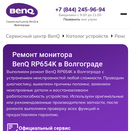
+7 (844) 245-96-94
Ежедневно с 9:00 до 21:00
Позвонить
мне утром
Сервисный центр BenQ
в
Волгограде
Сервисный центр BenQ
Каталог устройств
Ремонт
Ремонт монитора
BenQ RP654K в Волгограде
Выполняем ремонт BenQ RP654K в Волгограде с
устранением неисправностей любой сложности. Проводим
диагностику, выявляем причины поломки, заменяем
неисправные детали и восстанавливаем
работоспособность устройства. Используем оригинальные
или рекомендованные производителем запчасти, после
ремонта выполняем проверку всех функций и
предоставляем гарантию.
Официальный сервис