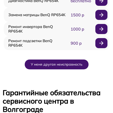
Диагностика BenQ RP654K
бесплатно
Замена матрицы BenQ RP654K
1500 р
Ремонт инвертора BenQ
1000 р
RP654K
Ремонт подсветки BenQ
900 р
RP654K
У меня другая неисправность
Гарантийные обязательства
сервисного центра в
Волгограде