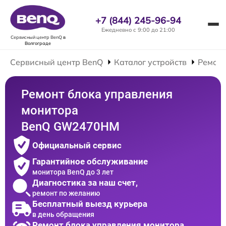
+7 (844) 245-96-94
Ежедневно с 9:00 до 21:00
Сервисный центр BenQ
в
Волгограде
Сервисный центр BenQ
Каталог устройств
Ремонт
Ремонт блока управления
монитора
BenQ GW2470HM
Официальный сервис
Гарантийное обслуживание
монитора BenQ до 3 лет
Диагностика за наш счет,
ремонт по желанию
Бесплатный выезд курьера
в день обращения
Ремонт блока управления монитора