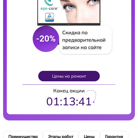
Скидка по
-20%
предварительной
записи на сайте
Цены на ремонт
Конец акции
01:13:39
Преимущества
Этапы работ
Цены
Гарантия
М