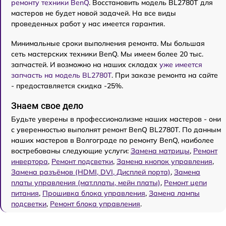
ремонту техники BenQ
. Восстановить модель BL2780T для
мастеров не будет новой задачей. На все виды
проведенных работ у нас имеется гарантия.
Минимальные сроки выполнения ремонта. Мы большая
сеть мастерских техники BenQ. Мы имеем более 20 тыс.
запчастей. И возможно на наших складах
уже имеется
запчасть на модель BL2780T
. При заказе ремонта на сайте
- предоставляется скидка -25%.
Знаем свое дело
Будьте уверены в профессионализме наших мастеров - они
с уверенностью выполнят ремонт BenQ BL2780T. По данным
наших мастеров в Волгограде по ремонту BenQ, наиболее
востребованы следующие услуги:
Замена матрицы
,
Ремонт
инвертора
,
Ремонт подсветки
,
Замена кнопок управления
,
Замена разъёмов (HDMI, DVI, Дисплей порта)
,
Замена
платы управления (мат.платы, мейн платы)
,
Ремонт цепи
питания
,
Прошивка блока управления
,
Замена лампы
подсветки
,
Ремонт блока управления
.