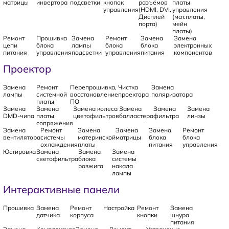
матрицы
инвертора
подсветки
кнопок
разъёмов
платы
управления
(HDMI, DVI,
управления
Дисплей
(мат.платы,
порта)
мейн
платы)
Ремонт
Прошивка
Замена
Ремонт
Замена
Замена
цепи
блока
лампы
блока
блока
электронных
питания
управления
подсветки
управления
питания
компонентов
Проектор
Замена
Ремонт
Перепрошивка,
Чистка
Замена
лампы
системной
восстановление
проектора
поляризатора
платы
ПО
Замена
Замена
Замена колеса
Замена
Замена
Замена
DMD-чипа
платы
цветофильтров
балластера
фильтра
линзы
сопряжения
Замена
Ремонт
Замена
Замена
Замена
Ремонт
вентилятора
системы
материнской
матрицы
блока
блока
охлаждения
платы
питания
управления
Юстировка
Замена
Замена
Замена
светофильтра
блока
системы
розжига
накала
лампы
Интерактивные панели
Прошивка
Замена
Ремонт
Настройка
Ремонт
Замена
датчика
корпуса
кнопки
шнура
питания